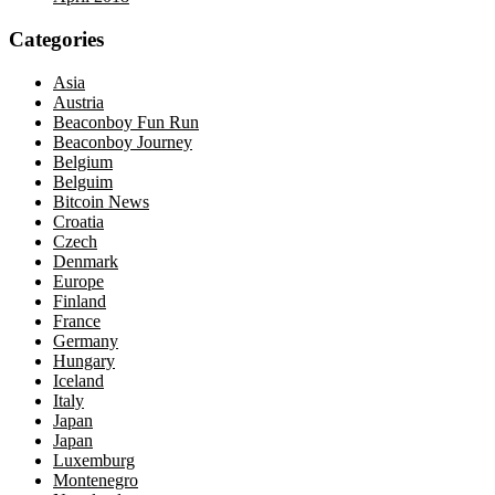
Categories
Asia
Austria
Beaconboy Fun Run
Beaconboy Journey
Belgium
Belguim
Bitcoin News
Croatia
Czech
Denmark
Europe
Finland
France
Germany
Hungary
Iceland
Italy
Japan
Japan
Luxemburg
Montenegro