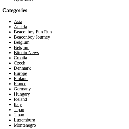
Categories
Asia
Austria
Beaconboy Fun Run
Beaconboy Journey
Belgium
Belguim
Bitcoin News
Croatia
Czech
Denmark
Europe
Finland
France
Germany
Hungary
Iceland
Italy
Japan
Japan
Luxemburg
Montenegro