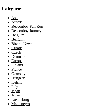
Categories
Asia
Austria
Beaconboy Fun Run
Beaconboy Journey
Belgium
Belguim
Bitcoin News
Croatia
Czech
Denmark
Europe
Finland
France
Germany
Hungary
Iceland
Italy
Japan
Japan
Luxemburg
Montenegro