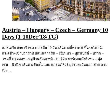
Austria – Hungary – Czech – Germany 10
Days (1-10Dec’18/TG)
ออสเตรีย ฮังการี เชค เยอรมัน 10 วัน เส้นทางนี้ครบรส ขึ้นรถไฟ+นั่ง
กระเช้า+เข้าปราสาท แสนคลาสสิค – เวียนนา – บูดาเปสต์ – ปราก –
เชสกี้ ครุมลอฟ –หมู่บ้านฮัลสตัทท์ – การ์มิช พาร์เท่นเคียร์เช่น – ฟุส
เซ่น – มิวนิค เส้นทางจัดเต็มแบบ แกรนด์ทัวร์ ยุโรปตะวันออก สวย ครบ
เป้ะ…