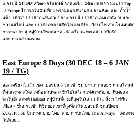
เยอรมนี ฝรั่งเศส สวิตเซอร์แลนด์ ออสเตรีย -พิชิต ยอดเขาจุงเฟรา Top
of Europe โดยรถไฟฟันเฟือง พร้อมสนุกสนานกับ ลานหิมะ และ ถ้ำน้ำ
แข็ง -เที่ยว2 ปราสาทแสนสวยของเยอรมนี ปราสาทแห่งเทพนิยายนอย
ชวานสไตน์ และ ปราสาทคลาสสิคไฮเดลเบิร์ก -นั่งรถไฟ สายโรแมนติก
Appenzeller สู่ หมู่บ้านอัพเพนเซล -ล่องเรือ ณ ทะเลสาบกษัตริย์
และ ทะเลสาบมรกต…
East Europe 8 Days (30 DEC 18 – 6 JAN
19 / TG)
ออสเตรีย สโลวัก เชค เยอรมัน 8 วัน เข้าชม ปราสาทนอยชวานสไตนน์
ที่คุณจะหลงใหล เหมือนกับหลุดเข้าไปในโลกแห่งเทพนิยาย, พิเศษสุด
พักในฮัลสตัทท์ Hallstatt หมู่บ้านที่สวยที่สุดในโลก 1 คืน, นั่งรถไฟฟัน
เฟือง + ขึ้นกระเช้า พิชิตยอดเขาที่สูงที่สุดในเยอรมนี ซุกสปิตเซ่
ZUGSPITSE บินตรงสบาย โดย สายการบินไทย Thai Airways เดินทาง
วันที่ 30…