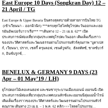
East Europe 10 Days (Songkran Day) 12 –
21 April / TG
East Europe & Upper Bavaria บินตรงสุดสบายด้วยสายการบินไทย TG
(เข้าเวียนนา – ออกมิวนิก) ***ครบทุกไฮไลท์ยุโรปตะวันออกและเยอ
รมันอัพเปอร์บาวาเรีย*** **เดินทาง 12 – 21 เม.ย. 62** เปิด
ประสบการณ์ท่องเที่ยวกลุ่มประเทศยุโรปตะวันออก เติมเต็มเรื่องราว
ของประวัติศาสตร์และวัฒนธรรมผ่านโปรแกรมทัวร์คุณภาพ “บูดาเปส
ก์, เวียนนา, ปราก, เชสกี้ ครุมลอฟ, เซนต์วูฟกัง, ฮัลสตัทซ์, ซาลซ์บวร์
ก, อินซ์บรูกซ์,…
BENELUX & GERMANY 9 DAYS (23
Apr – 01 May’19 / LH)
ยุโรปดอกไม้เคอเคนฮอฟ และชมซากุระบานเมืองบอนน์ เยอรมนี เปิด
ประสบการณ์ท่องเที่ยวกลุ่มประเทศเบเนลักซ์และเยอรมนีลุ่มแม่น้ำไรน์
เติมเต็มเรื่องราวของประวัติศาสตร์และวัฒนธรรมผ่านโปรแกรมทัวร์
คุณภาพ เดินทาง 23 เม.ย. – 1 พ.ค. 62 คลิก>>>โหลดโปรแกรม…