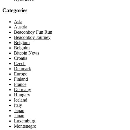
Categories
Asia
Austria
Beaconboy Fun Run
Beaconboy Journey
Belgium
Belguim
Bitcoin News
Croatia
Czech
Denmark
Europe
Finland
France
Germany
Hungary
Iceland
Italy
Japan
Japan
Luxemburg
Montenegro