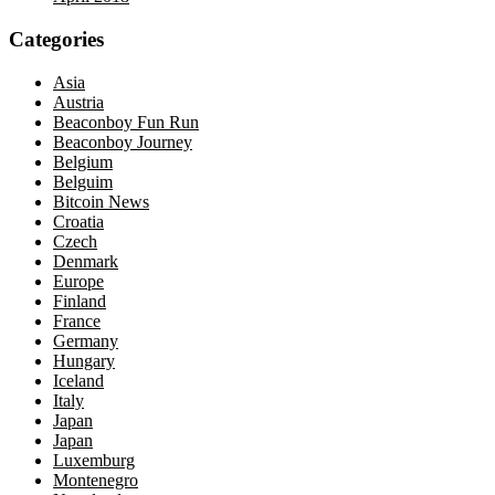
Categories
Asia
Austria
Beaconboy Fun Run
Beaconboy Journey
Belgium
Belguim
Bitcoin News
Croatia
Czech
Denmark
Europe
Finland
France
Germany
Hungary
Iceland
Italy
Japan
Japan
Luxemburg
Montenegro