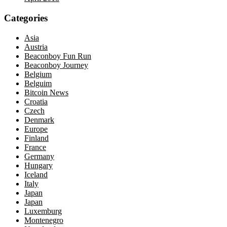
Categories
Asia
Austria
Beaconboy Fun Run
Beaconboy Journey
Belgium
Belguim
Bitcoin News
Croatia
Czech
Denmark
Europe
Finland
France
Germany
Hungary
Iceland
Italy
Japan
Japan
Luxemburg
Montenegro