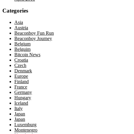
Categories
Asia
Austria
Beaconboy Fun Run
Beaconboy Journey
Belgium
Belguim
Bitcoin News
Croatia
Czech
Denmark
Europe
Finland
France
Germany
Hungary
Iceland
Italy
Japan
Japan
Luxemburg
Montenegro