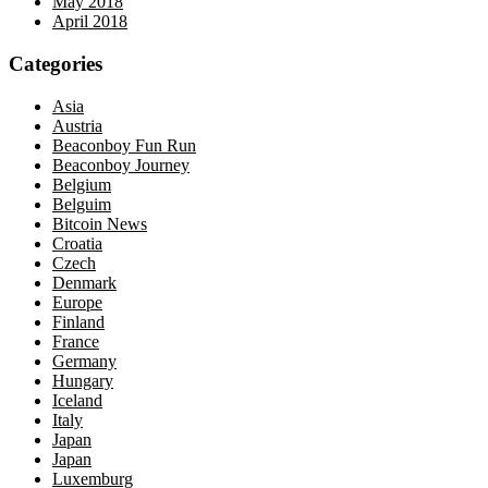
May 2018
April 2018
Categories
Asia
Austria
Beaconboy Fun Run
Beaconboy Journey
Belgium
Belguim
Bitcoin News
Croatia
Czech
Denmark
Europe
Finland
France
Germany
Hungary
Iceland
Italy
Japan
Japan
Luxemburg