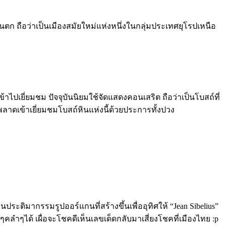
ันตก ถือว่าเป็นเมืองสมัยใหม่แห่งหนึ่งในกลุ่มประเทศยุโรปเหนือ
าไปเยี่ยมชม ปัจจุบันนิยมใช้จัดแสดงคอนเสริต ถือว่าเป็นโบสถ์ที่
าดเข้าเยี่ยมชมโบสถ์หินแห่งนี้ด้วยประการทั้งปวง
ระติมากรรมรูปออร์แกนที่สร้างขึ้นเพื่ออุทิศให้ “Jean Sibelius”
ๆคลำๆได้ เผื่อจะโชคดีเห็นเลขเด็ดกลับมาเสี่ยงโชคที่เมืองไทย :p