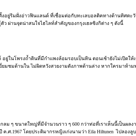
อยู่ริมฝั่งอ่าวฟินแลนด์ ที่เชื่อมต่อกับทะเลบอลติคทางด้านทิศตะว
รู้ตัว ผ่านจุดน่าสนใจไฮไลท์สำคัญของกรุงเฮลซิงกิต่าง ๆ ดังนี้
ยู่ในโพรงถ้ำดินที่มีกำแพงล้อมรอบเป็นหิน ตอนเช้ายังไม่เปิดให้เข้
ยี่ยมชมด้านใน ไม่ผิดหวังสวยงามดังภาพด้านล่าง หากใครมาห้ามพล
ลม ๆ ขนาดใหญ่ที่มีจำนวนราว ๆ 600 กว่าท่อที่เราเห็นนี้เป็นผลงานป
นในปี ค.ศ.1967 โดยประติมากรหญิงเก่งนามว่า Eila Hiltunen ไปลองลูบ