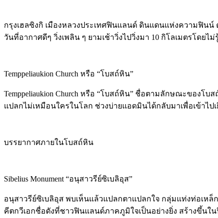
กรุงเฮลซิงกิ เมืองหลวงประเทศฟินแลนด์ ดินแดนแห่งความฟินน์ ตั้ง
วันที่อากาศดีๆ วิ่งเพลิน ๆ ยามเช้าวิ่งไปวิ่งมา 10 กิโลเมตรโดยไม่
Temppeliaukion Church หรือ “โบสถ์หิน”
Temppeliaukion Church หรือ “โบสถ์หิน” ชื่อตามลักษณะของโบสถ์ อ
แปลกไม่เหมือนใครในโลก ช่วงบ่ายแอดมินได้กลับมาเพื่อเข้าไปเ
บรรยากาศภายในโบสถ์หิน
Sibelius Monument “อนุสาวรีย์ซิเบลิอุส”
อนุสาวรีย์ซิเบลิอุส พบเห็นแล้วแปลกตาแปลกใจ กลุ่มแท่งท่อเหล็กก
คีตกวีเอกชื่อดังที่ชาวฟินแลนด์ภาคภูมิใจเป็นอย่างยิ่ง สร้างขึ้