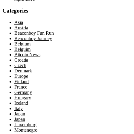
Categories
Asia
Austria
Beaconboy Fun Run
Beaconboy Journey
Belgium
Belguim
Bitcoin News
Croatia
Czech
Denmark
Europe
Finland
France
Germany
Hungary
Iceland
Italy
Japan
Japan
Luxemburg
Montenegro