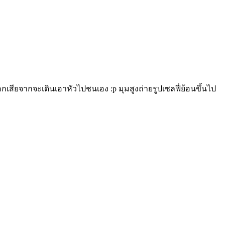
อกเสียจากจะเดินเอาหัวไปชนเอง :p มุมสูงถ่ายรูปเซลฟี่ย้อนขึ้นไป