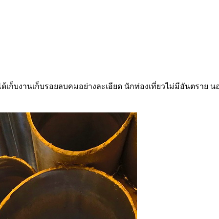
างได้เก็บงานเก็บรอยลบคมอย่างละเอียด นักท่องเที่ยวไม่มีอันตราย น