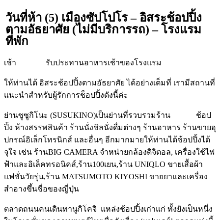
วันที่ห้า (5) เมืองซัปโปโร – อิสระช้อปปิ้ง
ตามอัธยาศัย (ไม่มีบริการรถ) – โรงแรม
ที่พัก
เช้า รับประทานอาหารเช้าของโรงแรม
ให้ท่านได้ อิสระช้อปปิ้งตามอัธยาศัย ได้อย่างเต็มที่ เรามีสถานที่
แนะนำสำหรับผู้รักการช็อปปิ้งดังนี้ค่ะ
ย่านซูซูกิโนะ (SUSUKINO)เป็นย่านที่รวบรวมร้าน ช้อป
ปิ้ง ห้างสรรพสินค้า ร้านนั่งชิลนั่งดื่มต่างๆ ร้านอาหาร ร้านขายอุ
ปกรณ์อิเล็กโทรนิกส์ และอื่นๆ อีกมากมายให้ท่านได้ช้อปปิ้งได้
จุใจ เช่น ร้านBIG CAMERA จำหน่ายกล้องดิจิตอล, เครื่องใช้ไฟ
ฟ้าและอิเล็คทรอนิคส์,ร้าน100เยน,ร้าน UNIQLO ขายเสื้อผ้า
แฟชั่นวัยรุ่น,ร้าน MATSUMOTO KIYOSHI ขายยาและเครื่อง
สำอางขึ้นชื่อของญี่ปุ่น
ตลาดถนนคนเดินทานูกิโคจิ แหล่งช้อปปิ้งเก่าแก่ ทั้งยังเป็นหนึ่ง