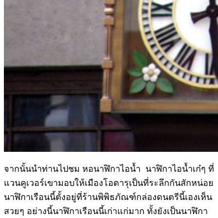
จากนั้นนำท่านไปชม หอนาฬิกาไอน้ำ นาฬิกาไอน้ำเก๋ๆ ที่
แวนคูเวอร์เขามอบให้เมืองโอตารุเป็นที่ระลึกกันสักหน่อย
นาฬิกาเรือนนี้ตั้งอยู่ที่ร้านพิพิธภัณฑ์กล่องดนตรีนี้เองเห็น
สวยๆ อย่างนี้นาฬิกาเรือนนี้เก่าแก่มาก ทั้งยังเป็นนาฬิกา