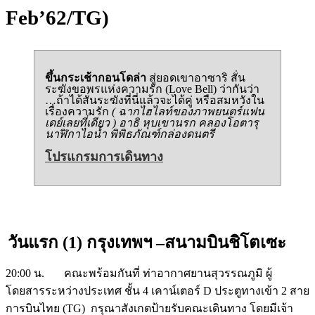
Feb’62/TG)
ขึ้นกระเช้ากอนโดล่า
สู่ยอดเขาอาซาริ สั่น
ระฆังขอพรแห่งความรัก (Love Bell) ว่ากันว่า
…ถ้าได้สั่นระฆังที่นี่แล้วจะได้คู่ หรือสมหวังใน
เรื่องความรัก
( ฉากไฮไลท์ของภาพยนตร์แฟน
เดย์เลยที่เดียว ) อาธิ หุบเขานรก คลองโอตารุ
นาฬิกาไอน้ำ พิพิธภัณฑ์กล่องดนตรี
โปรแกรมการเดินทาง
วันแรก (1) กรุงเทพฯ –สนามบินชิโตเซะ
20:00 น. คณะพร้อมกันที่ ท่าอากาศยานสุวรรณภูมิ ผู้
โดยสารระหว่างประเทศ ชั้น 4 เคาน์เตอร์ D ประตูทางเข้า 2 สาย
การบินไทย (TG) กรุณาสังเกตป้ายรับคณะเดินทาง โดยมีเจ้า