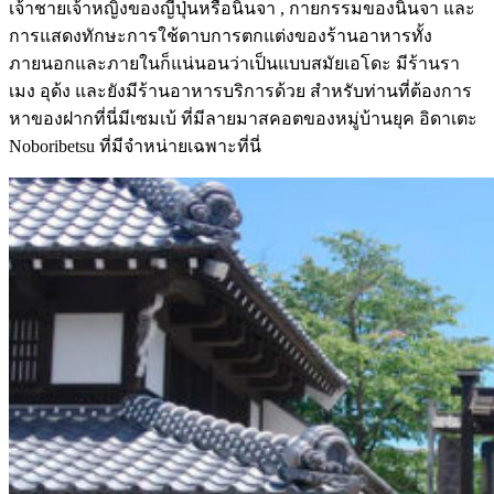
เจ้าชายเจ้าหญิงของญี่ปุ่นหรือนินจา , กายกรรมของนินจา และ
การแสดงทักษะการใช้ดาบการตกแต่งของร้านอาหารทั้ง
ภายนอกและภายในก็แน่นอนว่าเป็นแบบสมัยเอโดะ มีร้านรา
เมง อุด้ง และยังมีร้านอาหารบริการด้วย สำหรับท่านที่ต้องการ
หาของฝากที่นี่มีเซมเบ้ ที่มีลายมาสคอตของหมู่บ้านยุค อิดาเตะ
Noboribetsu ที่มีจำหน่ายเฉพาะที่นี่