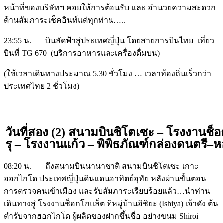
หน้าที่ของบริษัทฯ คอยให้การต้อนรับ และ อำนวยความสะดวก
ด้านสัมภาระเช็คอินท์แด่ทุกท่าน…..
23:55 น. บินลัดฟ้าสู่ประเทศญี่ปุ่น โดยสายการบินไทย เที่ยว
บินที่ TG 670 (บริการอาหารและเครื่องดื่มบน)
(ใช้เวลาเดินทางประมาณ 5.30 ชั่วโมง … เวลาท้องถิ่นเร็วกว่า
ประเทศไทย 2 ชั่วโมง)
วันที่สอง (2) สนามบินชิโตเซะ – โรงงานช
รุ – โรงงานแก้ว – พิพิธภัณฑ์กล่องดนตรี–
08:20 น. ถึงสนามบินนานาชาติ สนามบินชิโตเซะ เกาะ
ฮอกไกโด ประเทศญี่ปุ่นดินแดนอาทิตย์อุทัย หลังผ่านขั้นตอน
การตรวจคนเข้าเมือง และรับสัมภาระเรียบร้อยแล้ว…นำท่าน
เดินทางสู่ โรงงานช็อกโกแล็ต ที่หมู่บ้านอิชิยะ (Ishiya) เจ้าดัง ต้น
ตำรับจากฮอกไกโด ผู้ผลิตของฝากขึ้นชื่อ อย่างขนม Shiroi