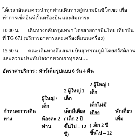
ได้เวลาอันสมควรนำทุกท่านเดินทางสู่สนามบินชิโตเซะ เพื่อ
ทำการเช็คอินท์ตั๋วเครื่องบิน และสัมภาระ
10.00 น. เดินทางกลับกรุงเทพฯ โดยสายการบินไทย เที่ยวบิน
ที่ TG 671 (บริการอาหารและเครื่องดื่มบนเครื่อง)
15.50 น. คณะเดินทางถึง สนามบินสุวรรณภูมิ โดยสวัสดิภาพ
และความประทับใจจากพวกเราทุกคน…..
อัตราค่าบริการ
:
ทัวร์เต็มรูปแบบ 6 วัน 4 คืน
2 ผู้ใหญ่ 1
2 ผู้ใหญ่ 1
เด็ก
ผู้ใหญ่
/
เด็ก
เด็กไม่มี
เด็ก
กำหนดการเดิน
เด็กมีเตียง
พักเดี่ยว
เตียง
ทาง
ห้องละ 2
( เด็ก 2 ปี
เพิ่ม
( เด็ก 2 ปี
ท่าน
ขึ้นไป – 12
ขึ้นไป – 12
ปี)