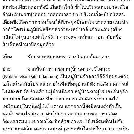
นักท่องเที่ยวตลอดทั้งปี เมื่อเดินใกล้เข้าไปบริเวณหุบเขาจะมีไอ
กำมะถันพวยพุ่งออกมาตลอดเวลา บางบริเวณก็จะมีบ่อโคลน
เดือดซึ่งเกิดจากความร้อนใต้พิภพผุดขึ้นมาไม่ขาดสาย แนะนำ
ว่าถ้าใครเป็นภูมิแพ้หรือกลัวว่าจะเหม็นกลิ่นกำมะถัน (จริงๆ
กลิ่นก็ไม่รุนแรงเท่าไหร่นัก) ควรจะพกหน้ากากอนามัยหรือ
ผ้าเช็ดหน้ามาปิดจมูกด้วย
เที่ยง รับประทานอาหารกลางวัน ณ ภัตตาคาร
บ่าย จากนั้นนำท่านชม หมู่บ้านดาเตะจิไดมุระ
(Noboribetsu Date Jidaimura) เป็นหมู่บ้านจำลองวิถีชีวิตของชาว
เอโดะในสมัยโบราณ ภายในพื้นที่หมู่บ้านมีทั้ง หอสังเกตการณ์
โรงละคร วัด ร้านค้า หมู่บ้านนินจา หมู่บ้านซามูไรและอื่นๆอีก
มากมาย โดยนักท่องเที่ยว จะสามารถสัมผัสบรรยากาศได้
เหมือนอยู่ในหนังญี่ปุ่นโบราณ นอกจากนี้ยังมีคนแต่งตัวเป็น
พ่อค้า ซามูไร นินจา เดินไปมา และสามารถชมการแสดง
วัฒนธรรมแบบชาวเอโดะอีกด้วย ท่านจะได้เพลิดเพลินไปกับ
บรรยากาศเอ็นเตอร์เทนเมนท์สุดประทับใจ มีที่ให้แปลงกายเป็น