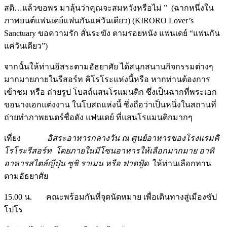
สติ…แล้วขอพร มาลุ้นว่าคุณจะสมหวังหรือไม่ ” (ฉากหนึ่งใน
ภาพยนต์แฟนเดย์แฟนกันแค่วันเดียว) (KIRORO Lover’s
Sanctuary ขอความรัก สั่นระฆัง ตามรอยหนัง แฟนเดย์ “แฟนกัน
แค่วันเดียว”)
จากนั้นให้ท่านอิสระตามอัธยาศัย ได้สนุกสนานกิจกรรมต่างๆ
มากมายภายในรีสอร์ท คิโรโระแห่งนี้หรือ หากท่านต้องการ
เข้าชม หรือ ถ่ายรูป โบสถ์แสนโรแมนติก ซึ่งเป็นฉากที่พระเอก
ขอนางเอกแต่งงาน ในโบสถแห่งนี้ ซึ่งถือว่าเป็นหนึ่งในสถานที่
ถ่ายทำภาพยนตร์ชื่อดัง แฟนเดย์ ที่แสนโรแมนติกมากๆ
เที่ยง
อิสระอาหารกลางวัน ณ ศูนย์อาหารของโรงแรมคิ
โรโระรีสอร์ท โดยภายในมีโซนอาหารให้เลือกมากมาย อาทิ
อาหารสไตล์ญีปุ่น ซูชิ ราเมน หรือ ฟาดฟู้ด
ให้ท่านเลือกทาน
ตามอัธยาศัย
15.00 น. คณะพร้อมกันที่จุดนัดหมาย เพื่อเดินทางสู่เมืองซัป
โปโร