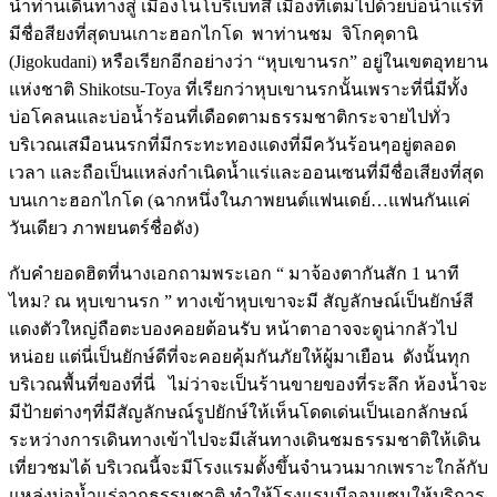
นำท่านเดินทางสู่ เมืองโนโบริเบ็ทสึ เมืองที่เต็มไปด้วยบ่อน้ำแร่ที่
มีชื่อสียงที่สุดบนเกาะฮอกไกโด พาท่านชม จิโกคุดานิ
(Jigokudani) หรือเรียกอีกอย่างว่า “หุบเขานรก” อยู่ในเขตอุทยาน
แห่งชาติ Shikotsu-Toya ที่เรียกว่าหุบเขานรกนั้นเพราะที่นี่มีทั้ง
บ่อโคลนและบ่อน้ำร้อนที่เดือดตามธรรมชาติกระจายไปทั่ว
บริเวณเสมือนนรกที่มีกระทะทองแดงที่มีควันร้อนๆอยู่ตลอด
เวลา และถือเป็นแหล่งกำเนิดน้ำแร่และออนเซนที่มีชื่อเสียงที่สุด
บนเกาะฮอกไกโด (ฉากหนึ่งในภาพยนต์แฟนเดย์…แฟนกันแค่
วันเดียว ภาพยนตร์ชื่อดัง)
กับคำยอดฮิตที่นางเอกถามพระเอก “ มาจ้องตากันสัก 1 นาที
ไหม? ณ หุบเขานรก ” ทางเข้าหุบเขาจะมี สัญลักษณ์เป็นยักษ์สี
แดงตัวใหญ่ถือตะบองคอยต้อนรับ หน้าตาอาจจะดูน่ากลัวไป
หน่อย แต่นี่เป็นยักษ์ดีที่จะคอยคุ้มกันภัยให้ผู้มาเยือน ดังนั้นทุก
บริเวณพื้นที่ของที่นี่ ไม่ว่าจะเป็นร้านขายของที่ระลึก ห้องน้ำจะ
มีป้ายต่างๆที่มีสัญลักษณ์รูปยักษ์ให้เห็นโดดเด่นเป็นเอกลักษณ์
ระหว่างการเดินทางเข้าไปจะมีเส้นทางเดินชมธรรมชาติให้เดิน
เที่ยวชมได้ บริเวณนี้จะมีโรงแรมตั้งขึ้นจำนวนมากเพราะใกล้กับ
แหล่งบ่อน้ำแร่จากธรรมชาติ ทำให้โรงแรมมีออนเซนให้บริการ