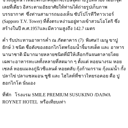
เลยที่เดียว อิสระตามอัธยาศัยให้ท่านได้ถ่ายรูปเก็บภาพ
บรรยากาศ ซึ่งท่านสามารถมองเห็น ซัปโปโรทีวีทาวเวอร์
(Sapporo T.V. Tower) ที่ตั้งตระหง่านอยู่ทางเข้าสวนโอโดริ ซึ่ง
สร้างในปี ค.ศ.1957และมีความสูงถึง 142.7 เมตร
ค่ำ รับประทานอาหารค่ำ ณ ภัตตาคาร (7) พิเศษ!! เมนู ขาปู
ยักษ์ 3 ชนิด ชื่อดังของฮอกไกโดพร้อมน้ำจิ้มรสเด็ด และ อาหาร
นานาชาติ มีมากมายหลายชนิดที่มีให้เลือกกันจนตาลายโดย
เฉพาะอาหารทะเลทั้งหลายที่สดมาก ๆ ตั้งแต่ หอยนางรม หอย
เชลล์ หอยแมลงภู่นิวซีแลนด์ หอยตลับ กุ้งก้ามกราม กุ้งแม่น้ำ กั้ง
ปลาไข่ ปลาแซลมอน ซูชิ และ ไฮไลท์ที่ชาวไทยรอคอย คือ ปู
ฮอกไกโด นั่นเอง
ที่พัก โรงแรม SMILE PREMIUM SUSUKINO /DAIWA
ROYNET HOTEL หรือเทียบเท่า