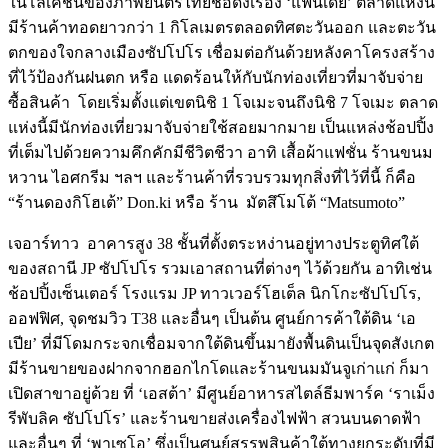
ในโลเคชั่นของภาพยนตร์ไทยชื่อดังเรื่อง ‘แฟนเดย์’ ตลาดแห่งนี้
มีร้านค้าทอดยาวกว่า 1 กิโลเมตรตลอดทิศตะวันออก และตะวัน
ตกของใจกลางเมืองซัปโปโร เชื่อมต่อกันด้วยหลังคาโครงสร้าง
ที่ไว้ป้องกันฝนตก หรือ แดดร้อนให้กับนักท่องเที่ยวที่มาจับจ่าย
ซื้อสินค้า โดยเริ่มตั้งแต่เขตนิชิ 1 โจเมะจนถึงนิชิ 7 โจเมะ ตลาด
แห่งนี้มีนักท่องเที่ยวมาจับจ่ายใช้สอยมากมาย เป็นแหล่งช้อปปิ้ง
ที่เต็มไปด้วยความคึกคักมีชีวิตชีวา อาทิ เสื้อผ้าแฟชั่น ร้านขนม
หวาน ไอศกรีม ฯลฯ และร้านค้าที่รวบรวมทุกสิ่งที่ไว้ที่นี้ ก็คือ
“ร้านดองกิโฮเต้” Don.ki หรือ ร้าน มัตสึโมโต้ “Matsumoto”
เจอาร์ทาว อาคารสูง 38 ชั้นที่ตั้งตระหง่านอยู่ทางประตูทิศใต้
ของสถานี JP ซัปโปโร รวมเอาสถานที่ต่างๆ ไว้ด้วยกัน อาทิเช่น
ช้อปปิ้งเซ็นเตอร์ โรงแรม JP ทาวเวอร์โฮเต็ล นิกโกะซัปโปโร,
ออฟฟิศ, จุดชมวิว T38 และอื่นๆ เป็นต้น ศูนย์การค้าใต้ดิน ‘เอ
เปีย’ ที่มีโดมกระจกเชื่อมจากใต้ดินขึ้นมายังพื้นดินเป็นจุดสังเกต
มีร้านขายของฝากจากฮอกไกโดและร้านขนมมันจูเก่าแก่ ก็มา
เปิดสาขาอยู่ด้วย ที่ ‘เอสต้า’ มีศูนย์อาหารสไตล์ธีมพาร์ค ‘ราเม็ง
รีพับลิค ซัปโปโร’ และร้านขายส่งเครื่องไฟฟ้า สวนบนดาดฟ้า
และอื่นๆ ที่ ‘พาเซโอ’ ซึ่งเป็นศูนย์สรรพสินค้าใต้ทางยกระดับที่มี