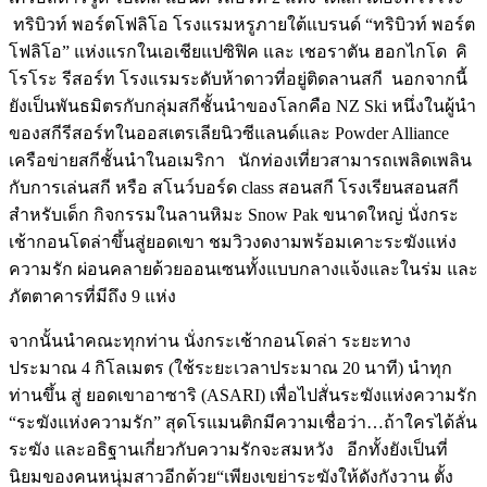
ทริบิวท์ พอร์ตโฟลิโอ โรงแรมหรูภายใต้แบรนด์ “ทริบิวท์ พอร์ต
โฟลิโอ” แห่งแรกในเอเชียแปซิฟิค และ เชอราตัน ฮอกไกโด คิ
โรโระ รีสอร์ท โรงแรมระดับห้าดาวที่อยู่ติดลานสกี นอกจากนี้
ยังเป็นพันธมิตรกับกลุ่มสกีชั้นนำของโลกคือ NZ Ski หนึ่งในผู้นำ
ของสกีรีสอร์ทในออสเตรเลียนิวซีแลนด์และ Powder Alliance
เครือข่ายสกีชั้นนำในอเมริกา นักท่องเที่ยวสามารถเพลิดเพลิน
กับการเล่นสกี หรือ สโนว์บอร์ด class สอนสกี โรงเรียนสอนสกี
สำหรับเด็ก กิจกรรมในลานหิมะ Snow Pak ขนาดใหญ่ นั่งกระ
เช้ากอนโดล่าขึ้นสู่ยอดเขา ชมวิวงดงามพร้อมเคาะระฆังแห่ง
ความรัก ผ่อนคลายด้วยออนเซนทั้งแบบกลางแจ้งและในร่ม และ
ภัตตาคารที่มีถึง 9 แห่ง
จากนั้นนำคณะทุกท่าน นั่งกระเช้ากอนโดล่า ระยะทาง
ประมาณ 4 กิโลเมตร (ใช้ระยะเวลาประมาณ 20 นาที) นำทุก
ท่านขึ้น สู่ ยอดเขาอาซาริ (ASARI) เพื่อไปสั่นระฆังแห่งความรัก
“ระฆังแห่งความรัก” สุดโรแมนติกมีความเชื่อว่า…ถ้าใครได้ลั่น
ระฆัง และอธิฐานเกี่ยวกับความรักจะสมหวัง อีกทั้งยังเป็นที่
นิยมของคนหนุ่มสาวอีกด้วย“เพียงเขย่าระฆังให้ดังกังวาน ตั้ง