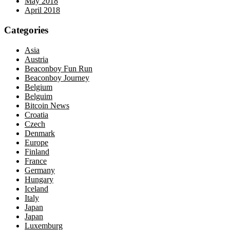
May 2018
April 2018
Categories
Asia
Austria
Beaconboy Fun Run
Beaconboy Journey
Belgium
Belguim
Bitcoin News
Croatia
Czech
Denmark
Europe
Finland
France
Germany
Hungary
Iceland
Italy
Japan
Japan
Luxemburg