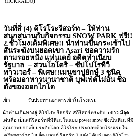
(HOKKAIDO)
วันที่สี่ (4) คิโรโระรีสอร์ท – ให้ท่าน
สนุกสนานกับกิจกรรม SNOW PARK ฟรี!!
2 ชั่วโมงเต็มพิเศษ!! นำท่านขึ้นกระเช้าไป
สั่นระฆังบนยอดเขา Asari ขอความรัก
ตามรอยหนัง แฟนเดย์ อดีตทำเนียบ
รัฐบาล – สวนโอโดริ – ซัปโปโรทีวี
ทาวเวอร์ – พิเศษ!!เมนูขาปูยักษ์ 3 ชนิด
พร้อมอาหารนานาชาติ บุฟเฟ่ต์ไม่อั้น ชื่อ
ดังของฮอกไกโด
เช้า รับประทานอาหารเช้าในโรงแรม
นำท่านเดินทางสู่ คิโรโระ รีสอร์ท สกีรีสอร์ทระดับ 5 ดาว มีจุด
เด่นคือ เป็นสกีรีสอร์ทที่มีหิมะในแบบ power snow ซึ่งเป็นหิมะที่มี
คุณภาพยอดเยี่ยมระดับโลก คิโรโระ ประกอบด้วยโรงแรมใน
เครือสตาร์วูด โฮเต็ล แอนด์ รีสอร์ท 2 แห่ง ได้แก่ เดอะคิโรโระ