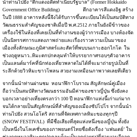
นำท่านไปยัง “ตึกแดงอดีตทำเนียบรัฐบาล” (Former Hokkaido
Government Office Building) ตึกอาคารสีแดงอิฐ สร้าง
ในปี 1888 อาคารหลังนี้จึงได้รับการขึ้นทะเบียนให้เป็นสมบัติทาง
วัฒนธรรมสำคัญของชาติเมื่อปี พ.ศ.2512 ภายในยังมีข้าวของ
เครื่องใช้ในห้องที่เคยเป็นที่ทำงานของผู้ว่าการเมือง บางห้องจัด
เป็นนิทรรศการแสดงภาพถ่ายและเรื่องราวความเป็นมาของ
เมืองทั้งลักษณะภูมิศาสตร์และสัตว์ที่พบบนเกาะฮอกไกโด ใน
ช่วงฤดูหนาว..หิมะตกปกคลุมทำให้บรรยากาศรอบๆตัวอาคาร
เป็นแลนด์มาร์คที่นักท่องเที่ยวพลาดไม่ได้ที่จะมาถ่ายรูปเป็นที่
ระลึกด้วยวิวหิมะขาวโพลน สวยงามเหมือนภาพวาดเลยทีเดียว
จากนั้นนำท่านผ่านชม หอนาฬิกาโบราณ สัญลักษณ์คู่เมือง
ถือว่าเป็นสมบัติทางวัฒนธรรมอันมีค่าของชาวญี่ปุ่น ซึ่งยังคง
บอกเวลาอย่างเที่ยงตรงกว่า 100 ปี หอนาฬิกาแห่งนี้เก่าแก่มาก
จนได้กลายเป็นสัญลักษณ์ที่สำคัญของเมืองซัปโปโร จากนั้นนำ
ท่านไปยัง สวนโอโดริ สถานที่จัดเทศกาลหิมะของทุกๆปี
(SNOW FESTIVAL) ที่มีชื่อเสียงที่สุดแห่งหนึ่งของญี่ปุ่น ทั้งยัง
เป็นหนึ่งในโลเคชั่นของภาพยนตร์ไทยชื่อดังเรื่อง ‘แฟนเดย์’ ใน
ช่วงฤดูหนาวหิมะตกปกคลุมก็จะเป็นจุดถ่ายรูปที่สวยงามอีกจุด