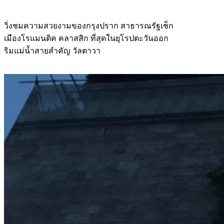
วิ่งชมความสวยงามของกรุงปราก สาธารณรัฐเช็ก
เมืองโรแมนติค คลาสสิก ที่สุดในยุโรปตะวันออก
ริมแม่น้ำสายสำคัญ วัลตาวา