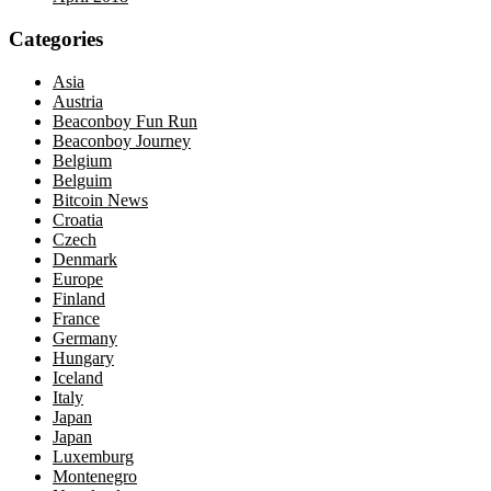
Categories
Asia
Austria
Beaconboy Fun Run
Beaconboy Journey
Belgium
Belguim
Bitcoin News
Croatia
Czech
Denmark
Europe
Finland
France
Germany
Hungary
Iceland
Italy
Japan
Japan
Luxemburg
Montenegro